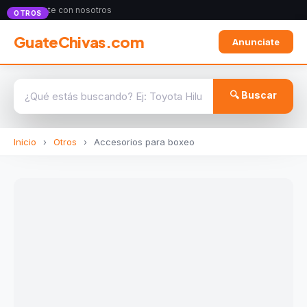
Anunciate con nosotros
OTROS
GuateChivas.com
Anunciate
🔍 Buscar
Inicio
›
Otros
›
Accesorios para boxeo