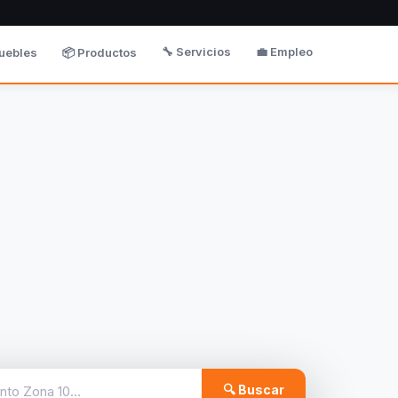
🔧 Servicios
💼 Empleo
uebles
📦 Productos
🔍 Buscar