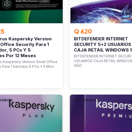
25
Q 620
irus Kaspersky Version
BITDEFENDER INTERNET
 Office Security Para 1
SECURITY 5+2 USUARIOS
dor, 5 PCs Y 5
CAJA RETAIL WINDOWS 
es Por 12 Meses
BITDEFENDER INTERNET SECURI
USUARIOS CAJA RETAIL WINDOW
us Kaspersky Version Small Office
AÑO
y Para 1 Servidor, 5 PCs Y 5 Mov…
RÓNICA
ELECTRÓNICA