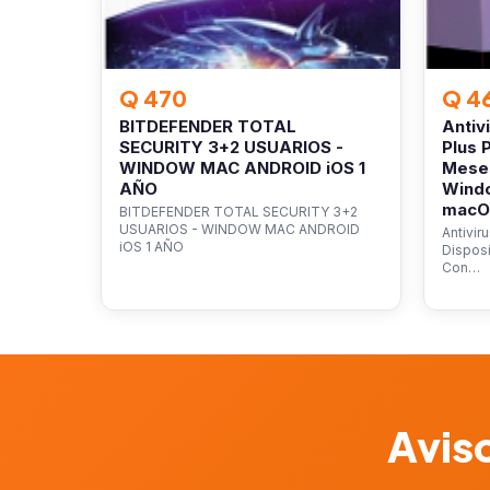
Q 470
Q 4
BITDEFENDER TOTAL
Antiv
SECURITY 3+2 USUARIOS -
Plus 
WINDOW MAC ANDROID iOS 1
Mese
AÑO
Wind
macOS
BITDEFENDER TOTAL SECURITY 3+2
USUARIOS - WINDOW MAC ANDROID
Antivir
iOS 1 AÑO
Dispos
Con…
Aviso