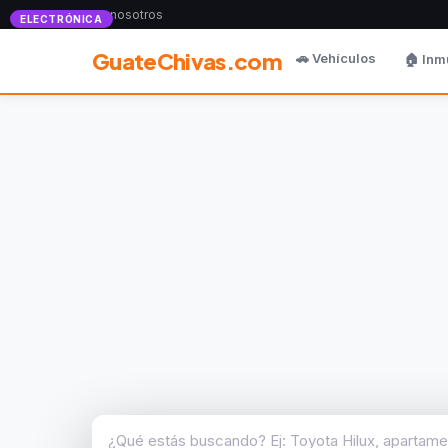
Anunciate con nosotros
ELECTRÓNICA
GuateChivas.com
🚗 Vehículos
🏠 Inm