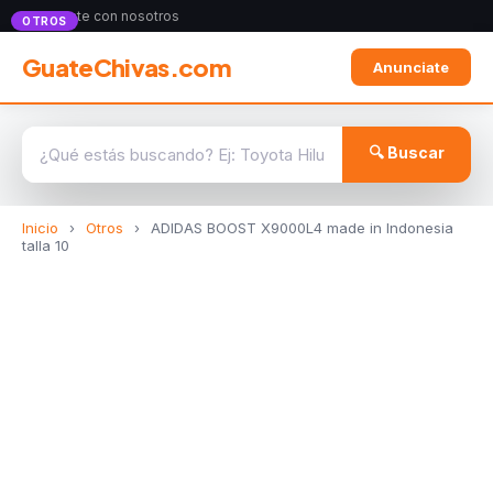
Anunciate con nosotros
OTROS
GuateChivas.com
Anunciate
🔍 Buscar
Inicio
›
Otros
›
ADIDAS BOOST X9000L4 made in Indonesia
talla 10