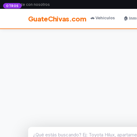
Anunciate con nosotros
OTROS
GuateChivas.com
🚗 Vehículos
🏠 Inm