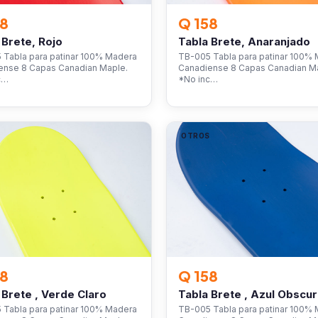
58
Q 158
 Brete, Rojo
Tabla Brete, Anaranjado
 Tabla para patinar 100% Madera
TB-005 Tabla para patinar 100%
ense 8 Capas Canadian Maple.
Canadiense 8 Capas Canadian M
c…
*No inc…
S
OTROS
58
Q 158
 Brete , Verde Claro
Tabla Brete , Azul Obscu
 Tabla para patinar 100% Madera
TB-005 Tabla para patinar 100%