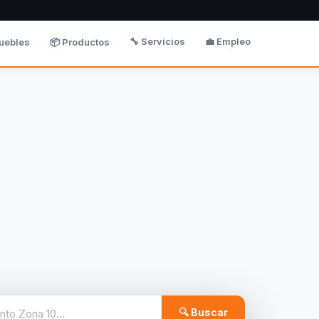
🔧 Servicios
💼 Empleo
uebles
📦 Productos
🔍 Buscar