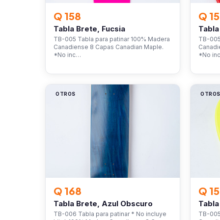
Q 158
Q 1
Tabla Brete, Fucsia
Tabla
TB-005 Tabla para patinar 100% Madera
TB-005
Canadiense 8 Capas Canadian Maple.
Canadi
*No inc…
*No in
OTROS
OTRO
Q 168
Q 1
Tabla Brete, Azul Obscuro
Tabla
TB-006 Tabla para patinar * No incluye
TB-005