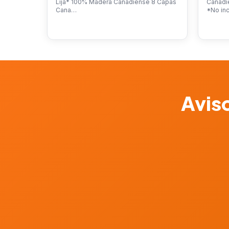
Lija* 100% Madera Canadiense 8 Capas
Canadi
Cana…
*No in
Aviso