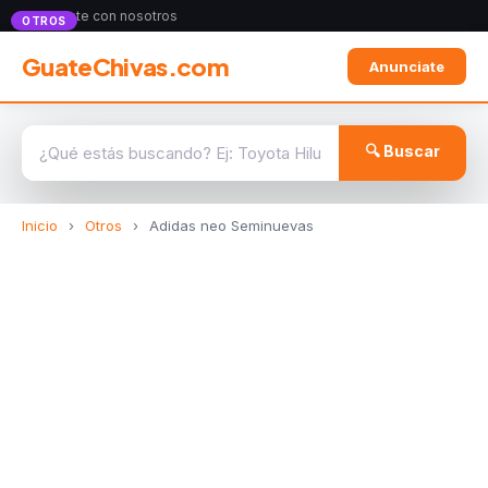
Anunciate con nosotros
OTROS
GuateChivas.com
Anunciate
🔍 Buscar
Inicio
›
Otros
›
Adidas neo Seminuevas