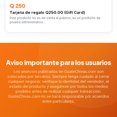
Q 250
Tarjeta de regalo Q250.00 (Gift Card)
Este producto no es de venta al público, es un producto de
prueba administrativo…
Aviso importante para los usuarios
Los anuncios publicados en GuateChivas.com son
colocados por terceros. Siempre tenga cuidado al cerrar
cualquier negocio: verifique la identidad del vendedor, el
estado del producto y asegúrese por todos los medios
posibles antes de realizar cualquier transacción.
GuateChivas.com no se hace responsable por acuerdos
entre particulares.