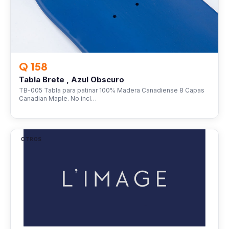
Q 158
Tabla Brete , Azul Obscuro
TB-005 Tabla para patinar 100% Madera Canadiense 8 Capas
Canadian Maple. No incl…
OTROS