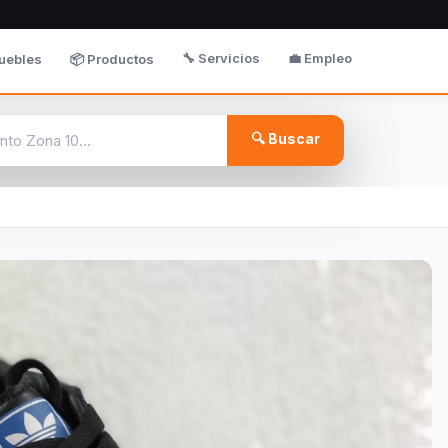
🔧 Servicios
💼 Empleo
uebles
📦 Productos
🔍 Buscar