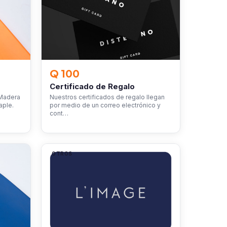
Q 100
Certificado de Regalo
 Madera
Nuestros certificados de regalo llegan
aple.
por medio de un correo electrónico y
cont…
OTROS