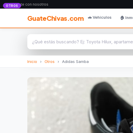
Anunciate con nosotros
OTROS
GuateChivas.com
🚗 Vehículos
🏠 Inm
Inicio
›
Otros
›
Adidas Samba