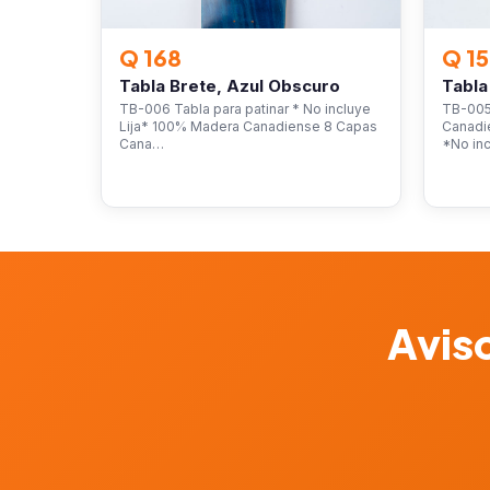
Q 168
Q 1
Tabla Brete, Azul Obscuro
Tabla
TB-006 Tabla para patinar * No incluye
TB-005
Lija* 100% Madera Canadiense 8 Capas
Canadi
Cana…
*No in
Aviso