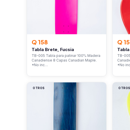
Q 158
Q 1
Tabla Brete, Fucsia
Tabla
TB-005 Tabla para patinar 100% Madera
TB-005
Canadiense 8 Capas Canadian Maple.
Canadi
*No inc…
*No in
OTROS
OTRO