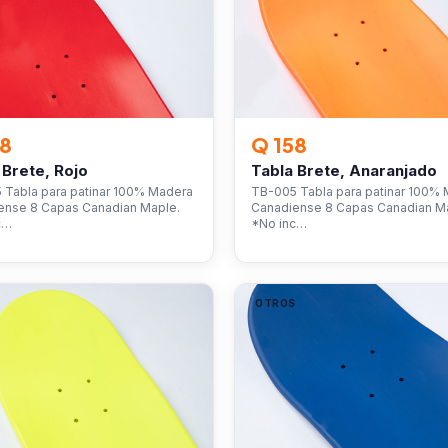
58
Q 158
 Brete, Rojo
Tabla Brete, Anaranjado
 Tabla para patinar 100% Madera
TB-005 Tabla para patinar 100%
ense 8 Capas Canadian Maple.
Canadiense 8 Capas Canadian M
c…
*No inc…
S
OTROS