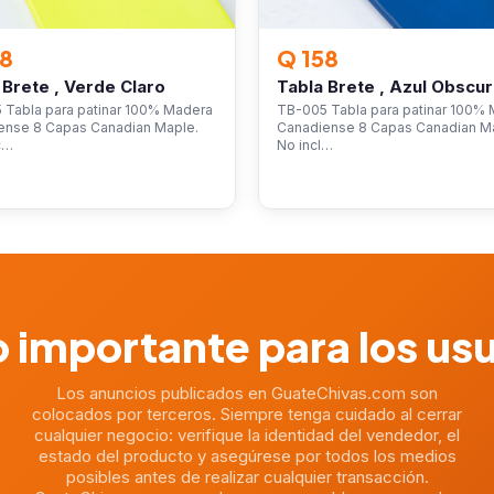
58
Q 158
 Brete , Verde Claro
Tabla Brete , Azul Obscu
 Tabla para patinar 100% Madera
TB-005 Tabla para patinar 100%
ense 8 Capas Canadian Maple.
Canadiense 8 Capas Canadian M
c…
No incl…
 importante para los us
Los anuncios publicados en GuateChivas.com son
colocados por terceros. Siempre tenga cuidado al cerrar
cualquier negocio: verifique la identidad del vendedor, el
estado del producto y asegúrese por todos los medios
posibles antes de realizar cualquier transacción.