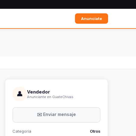
Anunciate
Vendedor
👤
Anunciante en GuateChivas
✉️ Enviar mensaje
Categoría
Otros