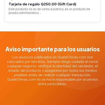
Tarjeta de regalo Q250.00 (Gift Card)
Este producto no es de venta al público, es un producto de
prueba administrativo…
Aviso importante para los usuarios
Los anuncios publicados en GuateChivas.com son
colocados por terceros. Siempre tenga cuidado al cerrar
cualquier negocio: verifique la identidad del vendedor, el
estado del producto y asegúrese por todos los medios
posibles antes de realizar cualquier transacción.
GuateChivas.com no se hace responsable por acuerdos
entre particulares.