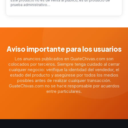
Este producto no es de venta al público, es un producto de
prueba administrativo…
Aviso importante para los usuarios
Los anuncios publicados en GuateChivas.com son
colocados por terceros. Siempre tenga cuidado al cerrar
cualquier negocio: verifique la identidad del vendedor, el
estado del producto y asegúrese por todos los medios
posibles antes de realizar cualquier transacción.
GuateChivas.com no se hace responsable por acuerdos
entre particulares.