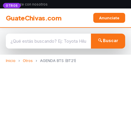
Anunciate con nosotros
OTROS
GuateChivas.com
Anunciate
🔍 Buscar
Inicio
›
Otros
›
AGENDA BTS (BT21)