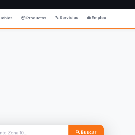
🔧 Servicios
💼 Empleo
uebles
📦 Productos
🔍 Buscar