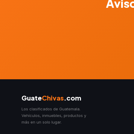
Aviso
Guate
Chivas
.com
Los clasificados de Guatemala.
Vehículos, inmuebles, productos y
más en un solo lugar.