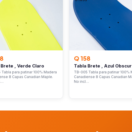
S
OTROS
58
Q 158
 Brete , Verde Claro
Tabla Brete , Azul Obscu
 Tabla para patinar 100% Madera
TB-005 Tabla para patinar 100%
ense 8 Capas Canadian Maple.
Canadiense 8 Capas Canadian M
c…
No incl…