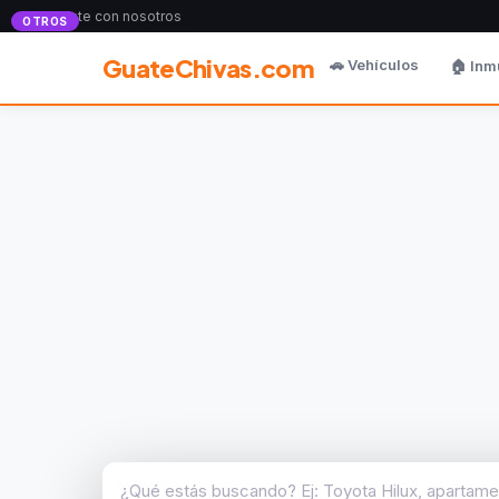
Anunciate con nosotros
OTROS
GuateChivas.com
🚗 Vehículos
🏠 Inm