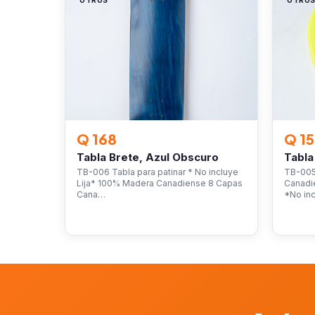
OTROS
OTRO
Q 168
Q 1
Tabla Brete, Azul Obscuro
Tabla
TB-006 Tabla para patinar * No incluye
TB-005
Lija* 100% Madera Canadiense 8 Capas
Canadi
Cana…
*No in