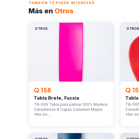
TAMBIÉN TE PUEDE INTERESAR
Más en
Otros
OTROS
OTRO
Q 158
Q 1
Tabla Brete, Fucsia
Tabla
TB-005 Tabla para patinar 100% Madera
TB-005
Canadiense 8 Capas Canadian Maple.
Canadi
*No inc…
*No in