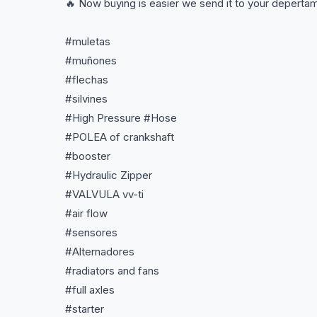
🔥 Now buying is easier we send it to your depert
#muletas
#muñones
#flechas
#silvines
#High Pressure #Hose
#POLEA of crankshaft
#booster
#Hydraulic Zipper
#VALVULA vv-ti
#air flow
#sensores
#Alternadores
#radiators and fans
#full axles
#starter