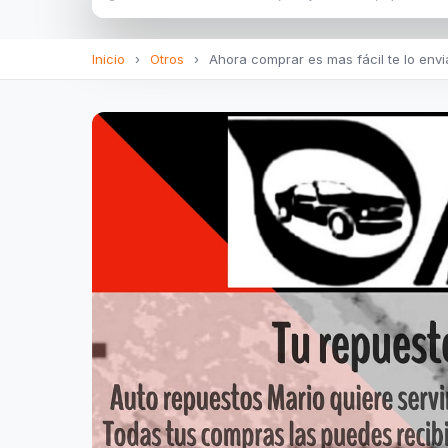
Inicio
›
Otros
›
Ahora comprar es mas fácil te lo envia