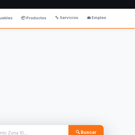
🔧 Servicios
💼 Empleo
uebles
📦 Productos
🔍 Buscar