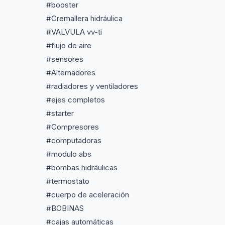
#booster
#Cremallera hidráulica
#VALVULA vv-ti
#flujo de aire
#sensores
#Alternadores
#radiadores y ventiladores
#ejes completos
#starter
#Compresores
#computadoras
#modulo abs
#bombas hidráulicas
#termostato
#cuerpo de aceleración
#BOBINAS
#cajas automáticas