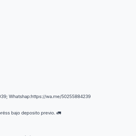
&#039; Whatshap:https://wa.me/50255884239
réss bajo deposito previo. 🚛