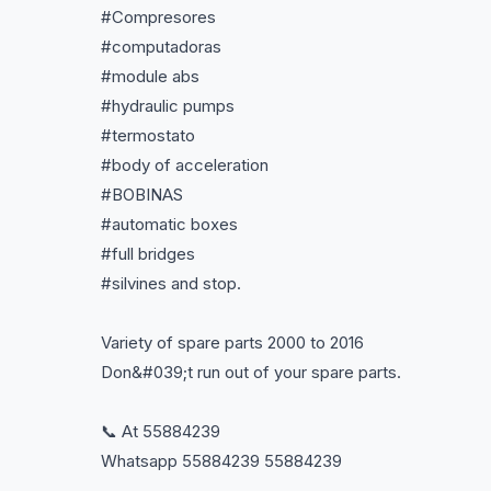
#Compresores
#computadoras
#module abs
#hydraulic pumps
#termostato
#body of acceleration
#BOBINAS
#automatic boxes
#full bridges
#silvines and stop.
Variety of spare parts 2000 to 2016
Don&#039;t run out of your spare parts.
📞 At 55884239
Whatsapp 55884239 55884239