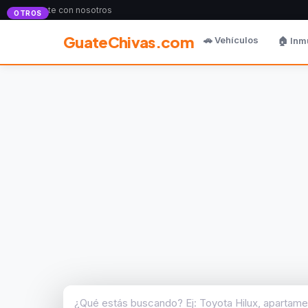
Anunciate con nosotros
OTROS
GuateChivas.com
🚗 Vehículos
🏠 Inm