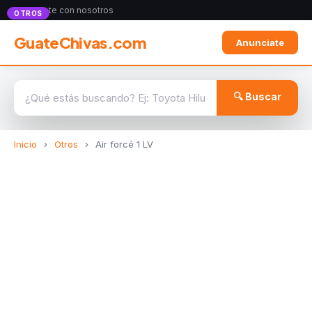
Anunciate con nosotros
OTROS
GuateChivas.com
Anunciate
🔍 Buscar
Inicio
›
Otros
›
Air forcé 1 LV