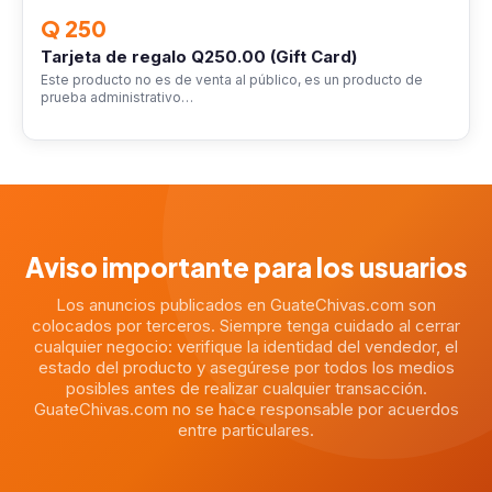
Q 250
Tarjeta de regalo Q250.00 (Gift Card)
Este producto no es de venta al público, es un producto de
prueba administrativo…
Aviso importante para los usuarios
Los anuncios publicados en GuateChivas.com son
colocados por terceros. Siempre tenga cuidado al cerrar
cualquier negocio: verifique la identidad del vendedor, el
estado del producto y asegúrese por todos los medios
posibles antes de realizar cualquier transacción.
GuateChivas.com no se hace responsable por acuerdos
entre particulares.