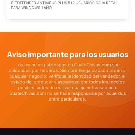
BITDEFENDER ANTIVIRUS PLUS 5+2 USUARIOS CAJA RETAIL
PARA WINDOWS 1 AÑO
Aviso importante para los usuarios
Los anuncios publicados en GuateChivas.com son
colocados por terceros. Siempre tenga cuidado al cerrar
cualquier negocio: verifique la identidad del vendedor, el
estado del producto y asegúrese por todos los medios
posibles antes de realizar cualquier transacción.
GuateChivas.com no se hace responsable por acuerdos
entre particulares.