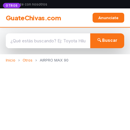
Anunciate con nosotros
OTROS
GuateChivas.com
Anunciate
🔍 Buscar
Inicio
›
Otros
›
AIRPRO MAX 90