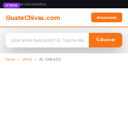
Anunciate con nosotros
OTROS
GuateChivas.com
Anunciate
🔍 Buscar
Inicio
›
Otros
›
AL CHILAZO