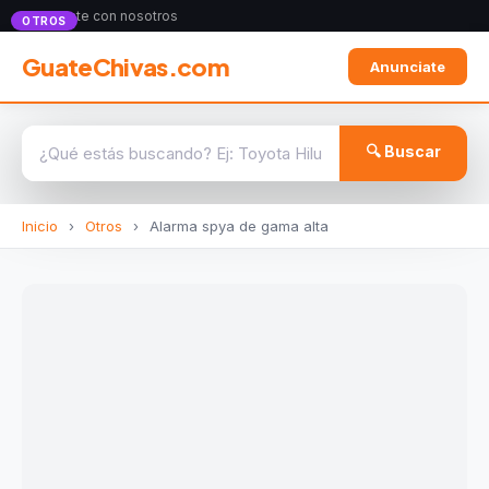
Anunciate con nosotros
OTROS
GuateChivas.com
Anunciate
🔍 Buscar
Inicio
›
Otros
›
Alarma spya de gama alta