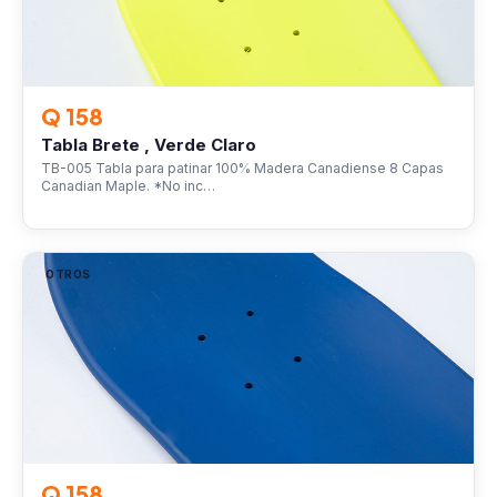
Q 158
Tabla Brete , Verde Claro
TB-005 Tabla para patinar 100% Madera Canadiense 8 Capas
Canadian Maple. *No inc…
OTROS
Q 158