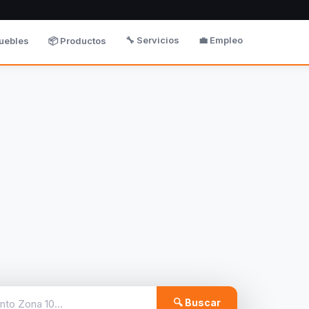
🔧 Servicios
💼 Empleo
uebles
📦 Productos
🔍 Buscar