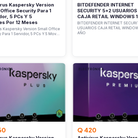
irus Kaspersky Version
BITDEFENDER INTERNET
 Office Security Para 1
SECURITY 5+2 USUARIOS
dor, 5 PCs Y 5
CAJA RETAIL WINDOWS 
es Por 12 Meses
BITDEFENDER INTERNET SECURI
USUARIOS CAJA RETAIL WINDOW
us Kaspersky Version Small Office
AÑO
y Para 1 Servidor, 5 PCs Y 5 Mov…
RÓNICA
ELECTRÓNICA
60
Q 420
irus Kaspersky Version
Antivirus Kaspersky Vers