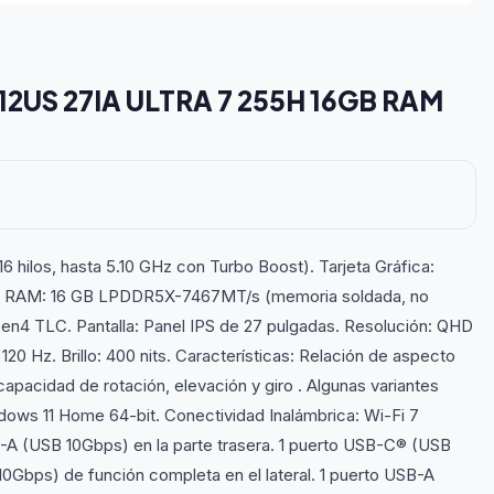
12US 27IA ULTRA 7 255H 16GB RAM
6 hilos, hasta 5.10 GHz con Turbo Boost). Tarjeta Gráfica:
ria RAM: 16 GB LPDDR5X-7467MT/s (memoria soldada, no
en4 TLC. Pantalla: Panel IPS de 27 pulgadas. Resolución: QHD
120 Hz. Brillo: 400 nits. Características: Relación de aspecto
apacidad de rotación, elevación y giro . Algunas variantes
ndows 11 Home 64-bit. Conectividad Inalámbrica: Wi-Fi 7
B-A (USB 10Gbps) en la parte trasera. 1 puerto USB-C® (USB
10Gbps) de función completa en el lateral. 1 puerto USB-A