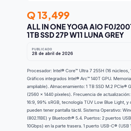
Q 13,499
ALL IN ONE YOGA AIO F0J200
1TB SSD 27P W11 LUNA GREY
PUBLICADO
28 de abril de 2026
Procesador: Intel® Core™ Ultra 7 255H (16 núcleos, 1
Gráficos integrados Intel® Arc™ 140T GPU. Memo
ampliable). Almacenamiento: 1 TB SSD M.2 PCIe® G
(2560 x 1440 píxeles). Frecuencia de actualización: 
16:9, 99% sRGB, tecnología TÜV Low Blue Light, y c
pueden tener pantalla táctil. Sistema Operativo: Wi
(802.11BE) y Bluetooth® 5.4. Puertos: 2 puertos US
10Gbps) en la parte trasera. 1 puerto USB-C® (USB 