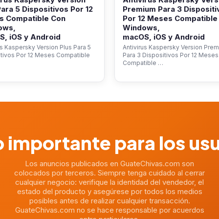
Para 5 Dispositivos Por 12
Premium Para 3 Dispositi
s Compatible Con
Por 12 Meses Compatible
ows,
Windows,
, iOS y Android
macOS, iOS y Android
us Kaspersky Version Plus Para 5
Antivirus Kaspersky Version Pre
itivos Por 12 Meses Compatible
Para 3 Dispositivos Por 12 Meses
Compatible …
 importante para los us
Los anuncios publicados en GuateChivas.com son
colocados por terceros. Siempre tenga cuidado al cerrar
cualquier negocio: verifique la identidad del vendedor, el
estado del producto y asegúrese por todos los medios
posibles antes de realizar cualquier transacción.
GuateChivas.com no se hace responsable por acuerdos