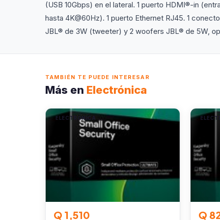
(USB 10Gbps) en el lateral. 1 puerto HDMI®-in (entr
hasta 4K@60Hz). 1 puerto Ethernet RJ45. 1 conector
JBL® de 3W (tweeter) y 2 woofers JBL® de 5W, op
TAMBIÉN TE PUEDE INTERESAR
Más en
Electrónica
ELECTRÓNICA
ELECT
Q 1,510
Q 8