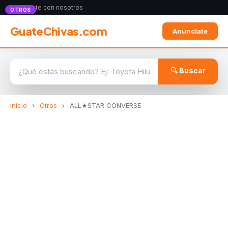
Anunciate con nosotros
OTROS
GuateChivas.com
Anunciate
🔍 Buscar
Inicio
›
Otros
›
ALL★STAR CONVERSE