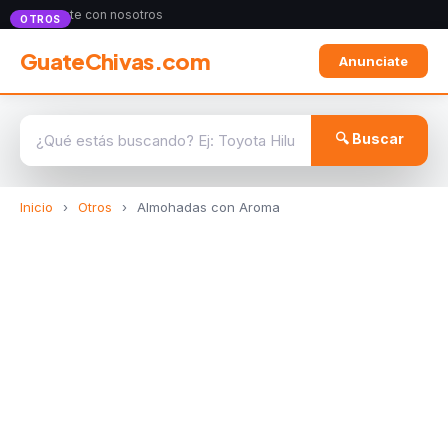
Anunciate con nosotros
OTROS
GuateChivas.com
Anunciate
🔍 Buscar
Inicio
›
Otros
›
Almohadas con Aroma