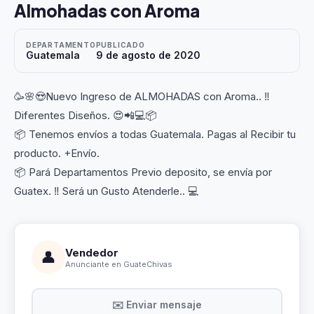
Almohadas con Aroma
DEPARTAMENTO
PUBLICADO
Guatemala
9 de agosto de 2020
🥳🌸😍Nuevo Ingreso de ALMOHADAS con Aroma.. ‼️
Diferentes Diseños. 😍📲💻📦
📦 Tenemos envíos a todas Guatemala. Pagas al Recibir tu
producto. +Envío.
📦 Pará Departamentos Previo deposito, se envía por
Guatex. ‼️ Será un Gusto Atenderle.. 💻
Vendedor
👤
Anunciante en GuateChivas
✉️ Enviar mensaje