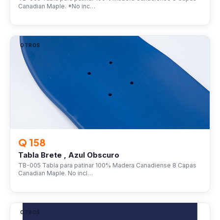
Canadian Maple. *No inc…
OTROS
Q 158
Tabla Brete , Azul Obscuro
TB-005 Tabla para patinar 100% Madera Canadiense 8 Capas
Canadian Maple. No incl…
OTROS