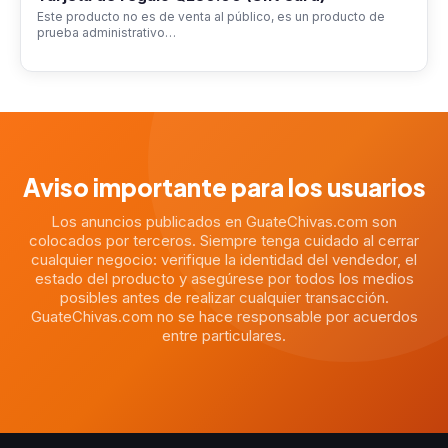
Este producto no es de venta al público, es un producto de
prueba administrativo…
Aviso importante para los usuarios
Los anuncios publicados en GuateChivas.com son
colocados por terceros. Siempre tenga cuidado al cerrar
cualquier negocio: verifique la identidad del vendedor, el
estado del producto y asegúrese por todos los medios
posibles antes de realizar cualquier transacción.
GuateChivas.com no se hace responsable por acuerdos
entre particulares.