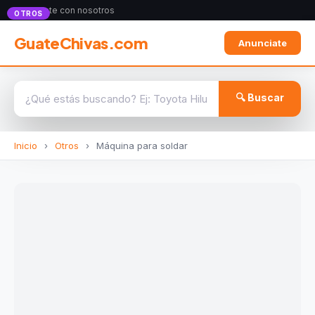
Anunciate con nosotros
OTROS
GuateChivas.com
Anunciate
🔍 Buscar
Inicio
›
Otros
›
Máquina para soldar