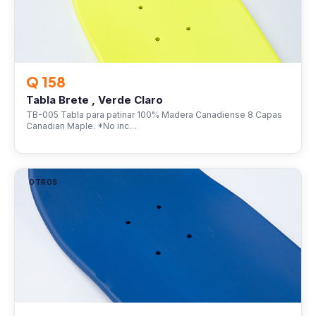
Q 158
Tabla Brete , Verde Claro
TB-005 Tabla para patinar 100% Madera Canadiense 8 Capas
Canadian Maple. *No inc…
OTROS