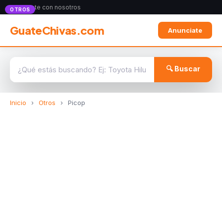
Anunciate con nosotros
OTROS
GuateChivas.com
Anunciate
🔍 Buscar
Inicio
›
Otros
›
Picop