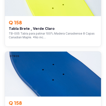
Q 158
Tabla Brete , Verde Claro
TB-005 Tabla para patinar 100% Madera Canadiense 8 Capas
Canadian Maple. *No inc…
OTROS
Q 158