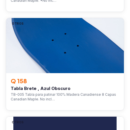
Canadian Maple. *No inc…
OTROS
Q 158
Tabla Brete , Azul Obscuro
TB-005 Tabla para patinar 100% Madera Canadiense 8 Capas
Canadian Maple. No incl…
OTROS